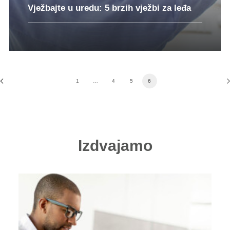
Vježbajte u uredu: 5 brzih vježbi za leđa
1
…
4
5
6
Izdvajamo