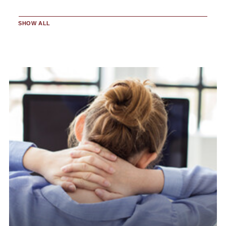
SHOW ALL
KREATIVNOST I DIY
ODRŽIVOST I EKOLOGIJA
ORGANIZACIJA I PRODUKTIVNOST
PRIČA O BRENDU
TRENDOVI I INSPIRACIJA ZA URED
VODIČI I SAVJETI