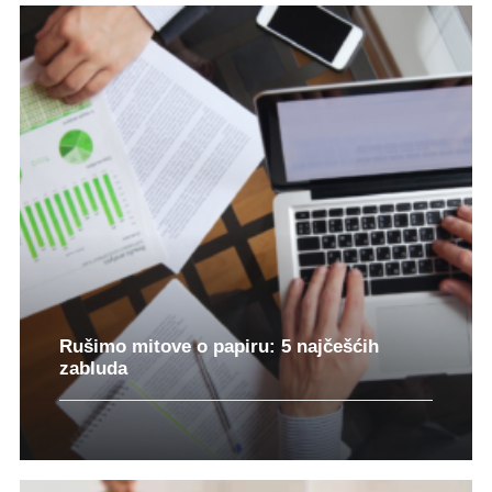
Rušimo mitove o papiru: 5 najčešćih
zabluda