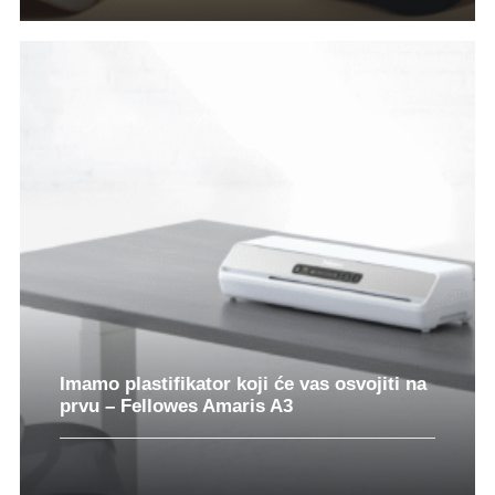
Imamo plastifikator koji će vas osvojiti na
prvu – Fellowes Amaris A3