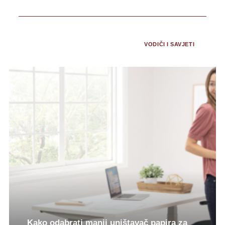
SHOW ALL
KREATIVNOST I DIY
ODRŽIVOST I EKOLOGIJA
ORGANIZACIJA I PRODUKTIVNOST
PRIČA O BRENDU
TRENDOVI I INSPIRACIJA ZA URED
VODIČI I SAVJETI
Kako odabrati manji uništavač papira za