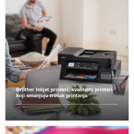
Brother Inkjet printeri: kvalitetni printeri
koji smanjuju trošak printanja