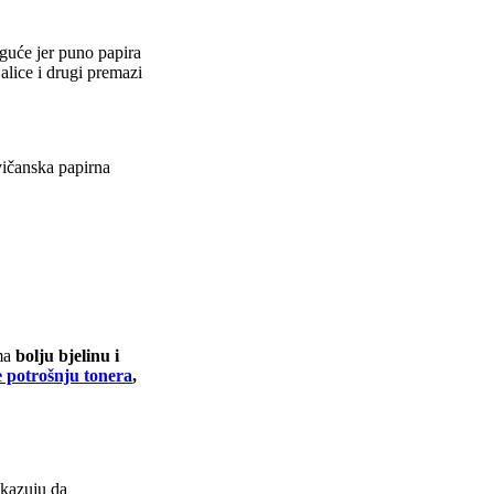
oguće jer puno papira
jalice i drugi premazi
vičanska papirna
ima
bolju bjelinu i
 potrošnju tonera
,
okazuju da