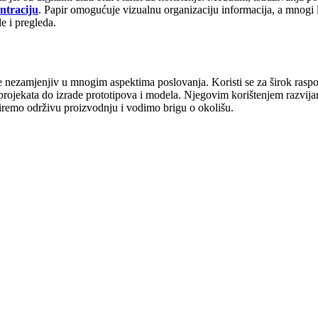
ntraciju
. Papir omogućuje vizualnu organizaciju informacija, a mnogi l
le i pregleda.
e nezamjenjiv u mnogim aspektima poslovanja. Koristi se za širok raspo
h projekata do izrade prototipova i modela. Njegovim korištenjem razvij
remo održivu proizvodnju i vodimo brigu o okolišu.