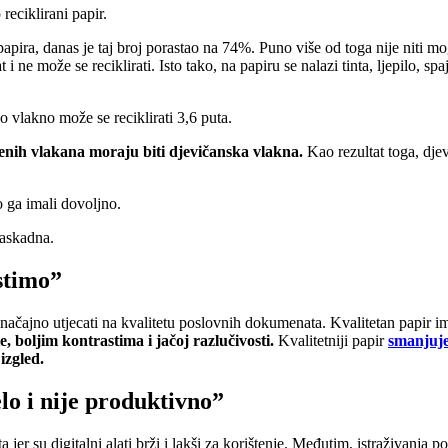
reciklirani papir.
apira, danas je taj broj porastao na 74%. Puno više od toga nije niti m
 i ne može se reciklirati. Isto tako, na papiru se nalazi tinta, ljepilo, spa
o vlakno može se reciklirati 3,6 puta.
tenih vlakana moraju biti djevičanska vlakna.
Kao rezultat toga, dje
o ga imali dovoljno.
kaskadna.
stimo”
 značajno utjecati na kvalitetu poslovnih dokumenata. Kvalitetan papir 
e, boljim kontrastima i jačoj razlučivosti.
Kvalitetniji papir
smanjuje
izgled.
elo i nije produktivno”
jer su digitalni alati brži i lakši za korištenje. Međutim, istraživanja p