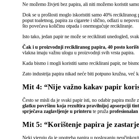
Ne možemo živjeti bez papira, ali niti možemo koristit samo 
Dok se u prošlosti moglo iskoristiti samo 40% recikliranog p
poput toaletnog, papira za cigarete i slično, odlazi u nepovrat
što povećava količinu otpada i onemogućuje recikliranje.
Isto tako, jedan papir ne može se reciklirati unedogled, svak
Čak i u proizvodnji recikliranog papira, 40 posto koriš
vlakna imaju važnu ulogu u proizvodnji svih vrsta papira.
Kada bismo i mogli koristiti samo reciklirani papir, ne bism
Zato industrija papira nikad neće biti potpuno kružna, već 
Mit 4:
“Nije važno kakav papir kori
Često se misli da je svaki papir isti, no odabir papira može
glatku površinu koja rezultira pravilnijoj apsorpciji tint
sprječava zaglavljenje u printeru
te pruža
profesionalan 
Mit 5: “Korištenje papira je zastarj
Neki vjeruju da je upotreba papira u poslovanju neučinkovita 