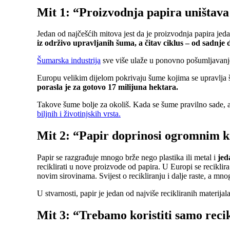
Mit 1: “Proizvodnja papira uništav
Jedan od najčešćih mitova jest da je proizvodnja papira jed
iz održivo upravljanih šuma, a čitav ciklus – od sadnje d
Šumarska industrija
sve više ulaže u ponovno pošumljavanje 
Europu velikim dijelom pokrivaju šume kojima se upravlja 
porasla je za gotovo 17 milijuna hektara.
Takove šume bolje za okoliš. Kada se šume pravilno sade, ap
biljnih i životinjskih vrsta.
Mit 2: “Papir doprinosi ogromnim k
Papir se razgrađuje mnogo brže nego plastika ili metal i
jed
reciklirati u nove proizvode od papira. U Europi se reciklir
novim sirovinama. Svijest o recikliranju i dalje raste, a mnog
U stvarnosti, papir je jedan od najviše recikliranih materijala
Mit 3: “Trebamo koristiti samo reci