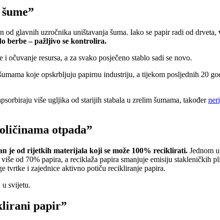
a šume”
an od glavnih uzročnika uništavanja šuma. Iako se papir radi od drveta,
o berbe – pažljivo se kontrolira.
i očuvanje resursa, a za svako posječeno stablo sadi se novo.
šumama koje opskrbljuju papirnu industriju, a tijekom posljednih 20 go
sorbiraju više ugljika od starijih stabala u zrelim šumama, također
ner
oličinama otpada”
an je od rijetkih materijala koji se može 100% reciklirati.
Jednom up
a više od 70% papira, a reciklaža papira smanjuje emisiju stakleničkih pl
e tvrtke i zajednice aktivno potiču recikliranje papira.
 u svijetu.
klirani papir”