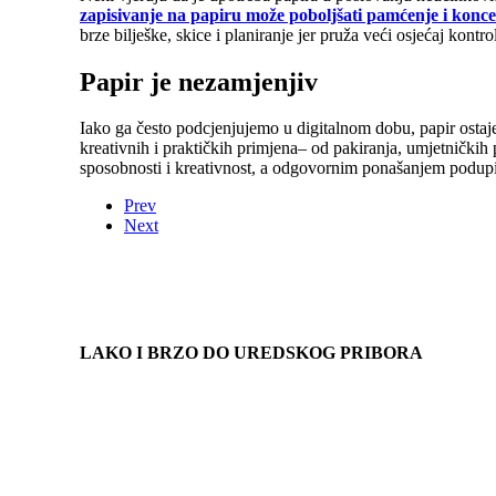
zapisivanje na papiru može poboljšati pamćenje i konce
brze bilješke, skice i planiranje jer pruža veći osjećaj kontro
Papir je nezamjenjiv
Iako ga često podcjenjujemo u digitalnom dobu, papir ostaj
kreativnih i praktičkih primjena– od pakiranja, umjetnički
sposobnosti i kreativnost, a odgovornim ponašanjem podupi
Prev
Next
LAKO I BRZO DO UREDSKOG PRIBORA