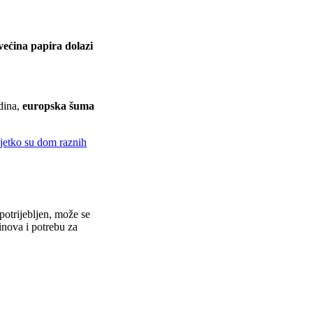
većina papira dolazi
dina,
europska šuma
ijetko su dom raznih
otrijebljen, može se
inova i potrebu za