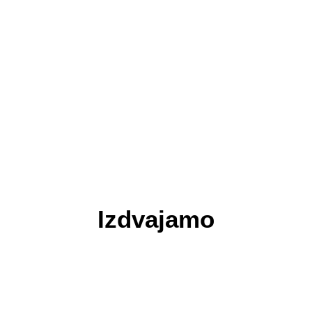
Spoj dizajna i ergonomije
Limes plus na InDizajn sajmu predstavio
moderan radni prostor
Savjeti za lakše učenje i bolje pamćenje uz
Post-it papiriće
Interijeri radnog prostora: Minimalizam i
bjelina
Rušimo mitove o papiru: 5 najčešćih
zabluda
Ljetna lista aktivnosti za cijelu obitelj
1
2
3
4
…
6
Izdvajamo