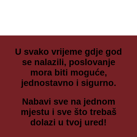
U svako vrijeme gdje god
se nalazili, poslovanje
mora biti moguće,
jednostavno i sigurno.
Nabavi sve na jednom
mjestu i sve što trebaš
dolazi u tvoj ured!